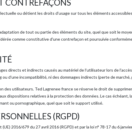
ET CONTREFAÇONS
lectuelle ou détient les droits d'usage sur tous les éléments accessibles
daptation de tout ou partie des éléments du site, quel que soit le moyen 
idérée comme constitutive d'une contrefaçon et poursuivie conformément
ITÉ
irects et indirects causés au matériel de l'utilisateur lors de l'accès a
ug ou d'une incompatibilité, ni des dommages indirects (perte de marché, 
tion des utilisateurs. Ted Lagrenee france se réserve le droit de suppri
r aux dispositions relatives à la protection des données. Le cas échéant, l
mant ou pornographique, quel que soit le support utilisé.
RSONNELLES (RGPD)
UE) 2016/679 du 27 avril 2016 (RGPD) et par la loi n° 78-17 du 6 janvier 