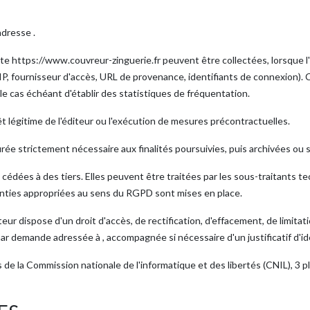
adresse .
 site https://www.couvreur-zinguerie.fr peuvent être collectées, lorsque l'u
P, fournisseur d'accès, URL de provenance, identifiants de connexion).
t le cas échéant d'établir des statistiques de fréquentation.
érêt légitime de l'éditeur ou l'exécution de mesures précontractuelles.
rée strictement nécessaire aux finalités poursuivies, puis archivées o
 cédées à des tiers. Elles peuvent être traitées par les sous-traitants 
anties appropriées au sens du RGPD sont mises en place.
eur dispose d'un droit d'accès, de rectification, d'effacement, de limitati
r demande adressée à , accompagnée si nécessaire d'un justificatif d'id
ès de la Commission nationale de l'informatique et des libertés (CNIL), 