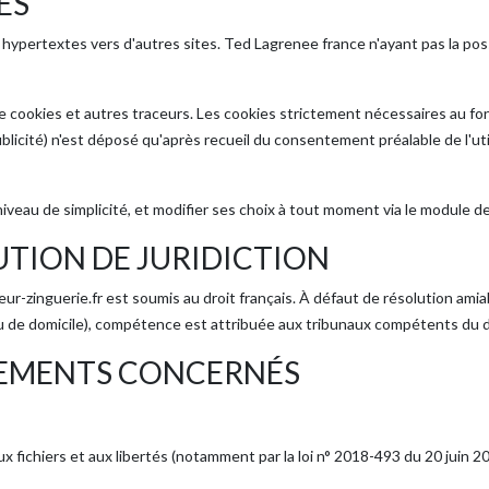
ES
ypertextes vers d'autres sites. Ted Lagrenee france n'ayant pas la possib
ion de cookies et autres traceurs. Les cookies strictement nécessaires a
blicité) n'est déposé qu'après recueil du consentement préalable de l'u
iveau de simplicité, et modifier ses choix à tout moment via le module d
UTION DE JURIDICTION
reur-zinguerie.fr est soumis au droit français. À défaut de résolution am
ieu de domicile), compétence est attribuée aux tribunaux compétents du 
GLEMENTS CONCERNÉS
aux fichiers et aux libertés (notamment par la loi n° 2018-493 du 20 juin 2